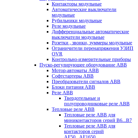
Контакторы модульные
Автоматические выключатели
модульные
Рубильники модульные
Реле модульные
Дифференциальные автоматические
выключатели модульные
Розетки , звонки, зуммеры модульные
Ограничители перенапряжения УЗИП
OVR
Контрольно-измерительные приборы
Пуско-регулирующее оборудование ABB
Мотор-автоматы ABB
Софтстартеры ABB
Преобразователи сигналов ABB
Блоки питания ABB
Реле ABB
Твердотельные и
полупроводниковые реле ABB
Тепловые реле ABB
Тепловые реле ABB для
миниконтакторов серий B6...B7
Тепловые реле ABB для
контакторов серий
AF50...AF1650