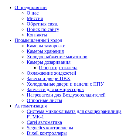
О предприятии
О нас
Миссия
Обратная связь
Поиск по сайту
Контакты
Промышленный холод
Камеры заморозки
Камеры хранения
Холодоснабжение магазинов
Камеры дозаривания
Генератор этилена
Oхлаждениe жидкостей
Завесы и двери ПВХ
Холодильные двери и панели с ППУ
Запчасти для компрессоров
Нагреватели для Воздухоохладителей
Опросные листы
Автоматизация
Система микроклимата для овощехранилища
РТМК-1
Carel автоматика
Segnetics контроллеры
Dixell контроллеры