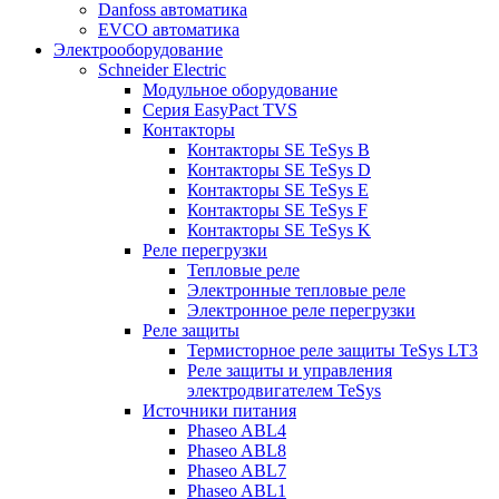
Danfoss автоматика
EVCO автоматика
Электрооборудование
Schneider Electric
Модульное оборудование
Серия EasyPact TVS
Контакторы
Контакторы SE TeSys B
Контакторы SE TeSys D
Контакторы SE TeSys E
Контакторы SE TeSys F
Контакторы SE TeSys K
Реле перегрузки
Тепловые реле
Электронные тепловые реле
Электронное реле перегрузки
Реле защиты
Термисторное реле защиты TeSys LT3
Реле защиты и управления
электродвигателем TeSys
Источники питания
Phaseo ABL4
Phaseo ABL8
Phaseo ABL7
Phaseo ABL1