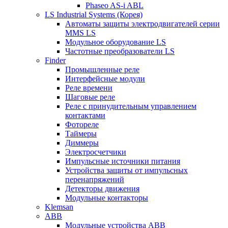
Phaseo AS-i ABL
LS Industrial Systems (Корея)
Автоматы защиты электродвигателей серии
MMS LS
Модульное оборудование LS
Частотные преобразователи LS
Finder
Промышленные реле
Интерфейсные модули
Реле времени
Шаговые реле
Реле с принудительным управлением
контактами
Фотореле
Таймеры
Диммеры
Электросчетчики
Импульсные источники питания
Устройства защиты от импульсных
перенапряжений
Детекторы движения
Модульные контакторы
Klemsan
ABB
Модульные устройства ABB