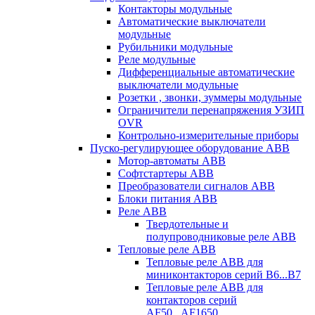
Контакторы модульные
Автоматические выключатели
модульные
Рубильники модульные
Реле модульные
Дифференциальные автоматические
выключатели модульные
Розетки , звонки, зуммеры модульные
Ограничители перенапряжения УЗИП
OVR
Контрольно-измерительные приборы
Пуско-регулирующее оборудование ABB
Мотор-автоматы ABB
Софтстартеры ABB
Преобразователи сигналов ABB
Блоки питания ABB
Реле ABB
Твердотельные и
полупроводниковые реле ABB
Тепловые реле ABB
Тепловые реле ABB для
миниконтакторов серий B6...B7
Тепловые реле ABB для
контакторов серий
AF50...AF1650