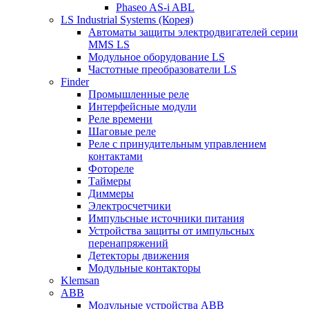
Phaseo AS-i ABL
LS Industrial Systems (Корея)
Автоматы защиты электродвигателей серии
MMS LS
Модульное оборудование LS
Частотные преобразователи LS
Finder
Промышленные реле
Интерфейсные модули
Реле времени
Шаговые реле
Реле с принудительным управлением
контактами
Фотореле
Таймеры
Диммеры
Электросчетчики
Импульсные источники питания
Устройства защиты от импульсных
перенапряжений
Детекторы движения
Модульные контакторы
Klemsan
ABB
Модульные устройства ABB