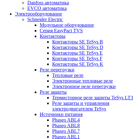
Danfoss автоматика
EVCO автоматика
Электрооборудование
Schneider Electric
Модульное оборудование
Серия EasyPact TVS
Контакторы
Контакторы SE TeSys B
Контакторы SE TeSys D
Контакторы SE TeSys E
Контакторы SE TeSys F
Контакторы SE TeSys K
Реле перегрузки
Тепловые реле
Электронные тепловые реле
Электронное реле перегрузки
Реле защиты
Термисторное реле защиты TeSys LT3
Реле защиты и управления
электродвигателем TeSys
Источники питания
Phaseo ABL4
Phaseo ABL8
Phaseo ABL7
Phaseo ABL1