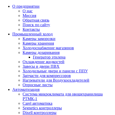
О предприятии
О нас
Миссия
Обратная связь
Поиск по сайту
Контакты
Промышленный холод
Камеры заморозки
Камеры хранения
Холодоснабжение магазинов
Камеры дозаривания
Генератор этилена
Oхлаждениe жидкостей
Завесы и двери ПВХ
Холодильные двери и панели с ППУ
Запчасти для компрессоров
Нагреватели для Воздухоохладителей
Опросные листы
Автоматизация
Система микроклимата для овощехранилища
РТМК-1
Carel автоматика
Segnetics контроллеры
Dixell контроллеры