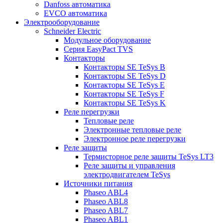
Danfoss автоматика
EVCO автоматика
Электрооборудование
Schneider Electric
Модульное оборудование
Серия EasyPact TVS
Контакторы
Контакторы SE TeSys B
Контакторы SE TeSys D
Контакторы SE TeSys E
Контакторы SE TeSys F
Контакторы SE TeSys K
Реле перегрузки
Тепловые реле
Электронные тепловые реле
Электронное реле перегрузки
Реле защиты
Термисторное реле защиты TeSys LT3
Реле защиты и управления
электродвигателем TeSys
Источники питания
Phaseo ABL4
Phaseo ABL8
Phaseo ABL7
Phaseo ABL1