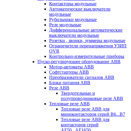
Контакторы модульные
Автоматические выключатели
модульные
Рубильники модульные
Реле модульные
Дифференциальные автоматические
выключатели модульные
Розетки , звонки, зуммеры модульные
Ограничители перенапряжения УЗИП
OVR
Контрольно-измерительные приборы
Пуско-регулирующее оборудование ABB
Мотор-автоматы ABB
Софтстартеры ABB
Преобразователи сигналов ABB
Блоки питания ABB
Реле ABB
Твердотельные и
полупроводниковые реле ABB
Тепловые реле ABB
Тепловые реле ABB для
миниконтакторов серий B6...B7
Тепловые реле ABB для
контакторов серий
AF50...AF1650