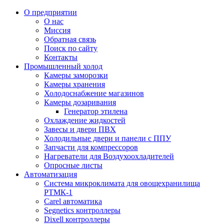
О предприятии
О нас
Миссия
Обратная связь
Поиск по сайту
Контакты
Промышленный холод
Камеры заморозки
Камеры хранения
Холодоснабжение магазинов
Камеры дозаривания
Генератор этилена
Oхлаждениe жидкостей
Завесы и двери ПВХ
Холодильные двери и панели с ППУ
Запчасти для компрессоров
Нагреватели для Воздухоохладителей
Опросные листы
Автоматизация
Система микроклимата для овощехранилища
РТМК-1
Carel автоматика
Segnetics контроллеры
Dixell контроллеры