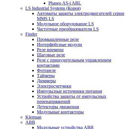
Phaseo AS-i ABL
LS Industrial Systems (Корея)
Автоматы защиты электродвигателей серии
MMS LS
Модульное оборудование LS
Частотные преобразователи LS
Finder
Промышленные реле
Интерфейсные модули
Реле времени
Шаговые реле
Реле с принудительным управлением
контактами
Фотореле
Таймеры
Диммеры
Электросчетчики
Импульсные источники питания
Устройства защиты от импульсных
перенапряжений
Детекторы движения
Модульные контакторы
Klemsan
ABB
Модульные устройства ABB