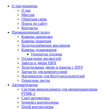
О предприятии
О нас
Миссия
Обратная связь
Поиск по сайту
Контакты
Промышленный холод
Камеры заморозки
Камеры хранения
Холодоснабжение магазинов
Камеры дозаривания
Генератор этилена
Oхлаждениe жидкостей
Завесы и двери ПВХ
Холодильные двери и панели с ППУ
Запчасти для компрессоров
Нагреватели для Воздухоохладителей
Опросные листы
Автоматизация
Система микроклимата для овощехранилища
РТМК-1
Carel автоматика
Segnetics контроллеры
Dixell контроллеры