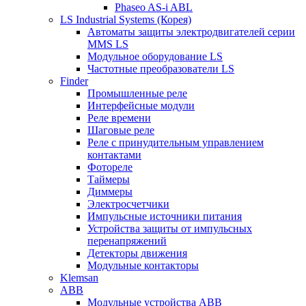
Phaseo AS-i ABL
LS Industrial Systems (Корея)
Автоматы защиты электродвигателей серии
MMS LS
Модульное оборудование LS
Частотные преобразователи LS
Finder
Промышленные реле
Интерфейсные модули
Реле времени
Шаговые реле
Реле с принудительным управлением
контактами
Фотореле
Таймеры
Диммеры
Электросчетчики
Импульсные источники питания
Устройства защиты от импульсных
перенапряжений
Детекторы движения
Модульные контакторы
Klemsan
ABB
Модульные устройства ABB