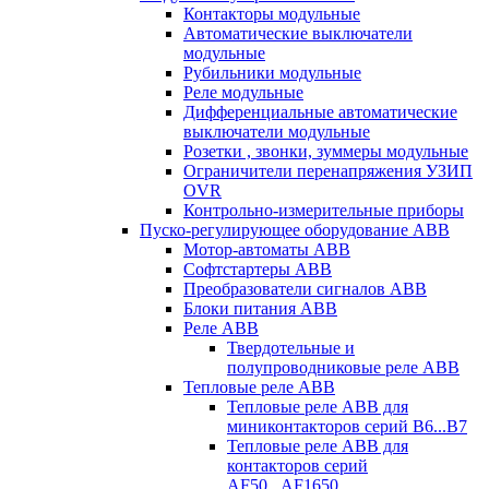
Контакторы модульные
Автоматические выключатели
модульные
Рубильники модульные
Реле модульные
Дифференциальные автоматические
выключатели модульные
Розетки , звонки, зуммеры модульные
Ограничители перенапряжения УЗИП
OVR
Контрольно-измерительные приборы
Пуско-регулирующее оборудование ABB
Мотор-автоматы ABB
Софтстартеры ABB
Преобразователи сигналов ABB
Блоки питания ABB
Реле ABB
Твердотельные и
полупроводниковые реле ABB
Тепловые реле ABB
Тепловые реле ABB для
миниконтакторов серий B6...B7
Тепловые реле ABB для
контакторов серий
AF50...AF1650