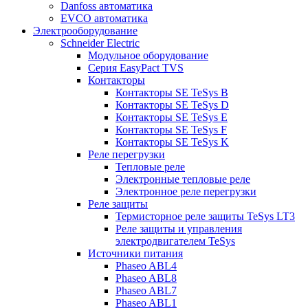
Danfoss автоматика
EVCO автоматика
Электрооборудование
Schneider Electric
Модульное оборудование
Серия EasyPact TVS
Контакторы
Контакторы SE TeSys B
Контакторы SE TeSys D
Контакторы SE TeSys E
Контакторы SE TeSys F
Контакторы SE TeSys K
Реле перегрузки
Тепловые реле
Электронные тепловые реле
Электронное реле перегрузки
Реле защиты
Термисторное реле защиты TeSys LT3
Реле защиты и управления
электродвигателем TeSys
Источники питания
Phaseo ABL4
Phaseo ABL8
Phaseo ABL7
Phaseo ABL1