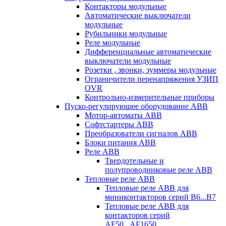
Контакторы модульные
Автоматические выключатели
модульные
Рубильники модульные
Реле модульные
Дифференциальные автоматические
выключатели модульные
Розетки , звонки, зуммеры модульные
Ограничители перенапряжения УЗИП
OVR
Контрольно-измерительные приборы
Пуско-регулирующее оборудование ABB
Мотор-автоматы ABB
Софтстартеры ABB
Преобразователи сигналов ABB
Блоки питания ABB
Реле ABB
Твердотельные и
полупроводниковые реле ABB
Тепловые реле ABB
Тепловые реле ABB для
миниконтакторов серий B6...B7
Тепловые реле ABB для
контакторов серий
AF50...AF1650