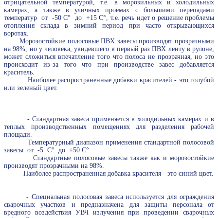
отрицательной температурой, т.е. в морозильных и холодильных
камерах, а также в уличных проёмах с большими перепадами
температур от -50 С° до +15 С°, т.е. речь идет о решение проблемы
отопления склада в зимний период при часто открывающихся
воротах.
Морозостойкие полосовые ПВХ завесы производят прозрачными
на 98%, но у человека, увидевшего в первый раз ПВХ ленту в рулоне,
может сложиться впечатление того что полоса не прозрачная, но это
происходит из-за того что при производстве завес добавляется
краситель.
Наиболее распространенные добавки красителей - это голубой
или зеленый цвет.
- Стандартная завеса применяется в холодильных камерах и в
теплых производственных помещениях для разделения рабочей
площади.
Температурный диапазон применения стандартной полосовой
завесы от -5 С° до +50 С°.
Стандартные полосовые завесы также как и морозостойкие
производят прозрачными на 98%.
Наиболее распространенная добавка красителя - это синий цвет.
- Специальная полосовая завеса используется для ограждения
сварочных участков и предназначена для защиты персонала от
вредного воздействия УВЧ излучения при проведении сварочных