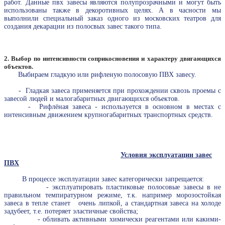
работ. Данные пвх завесы являются полупрозрачными и могут быть
использованы также в декоротивных целях. А в часности мы
выполнили специальный заказ одного из московских театров для
создания декарации из полосвых завес такого типа.
2. Выбор по интенсивности соприкосновения и характеру двигающихся
объектов.
Выбираем гладкую или рифленую полосовую ПВХ завесу.
- Гладкая завеса применяется при прохождении сквозь проемы с
завесой людей и малогабаритных двигающихся объектов.
- Рифлёная завеса - используется в основном в местах с
интенсивным движением крупногабаритных транспортных средств.
Условия эксплуатации завес
ПВХ
В процессе эксплуатации завес категорически запрещается:
- эксплуатировать пластиковые полосовые завесы в не
правильном темпиратурном режиме, т.к. например морозостойкая
завеса в тепле станет очень липкой, а стандартная завеса на холоде
задубеет, т.е. потеряет эластичные свойства;
- обливать активными химически реагентами или какими-