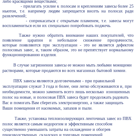
либо красящими веществами;
- прилагать усилие к полосам и креплениям завесы более 25
ньютон, т.е. например людям запрещается висеть на полосах ради
развлечений;
- соприкасаться с открытым пламенем, т.е. завесы могут
воспламениться если их специально попробовать поджечь.
Также нужно обратить внимание наших покупателей, что
появление царапин и небольшое снижение прозрачности,
которые появляются при эксплуатации - это не является дефектом
полосовых завес, и, таким образом, это не препятствует нормальному
функционированию изделия.
В случае загрязнении завесы ее можно мыть любыми моющими
растворами, которые продаются во всех магазинах бытовой химии.
ПВХ завесы являются долговечными - при правильной
эксплуатации служат 3 года и более, они легко обслуживаются и, при
необходимости, можно заменить всего лишь несколько изношенных
полос на новые, и полосовая ПВХ завеса будет продолжать радовать
Вас и помогать Вам сберегать электроэнергию, а также защищать
Ваши помещения от насекомых, запахов и пыли.
Также, установка теплоизолирующих ленточных завес из ПВХ
полос является самым недорогим и эффективным способом
существенно уменьшить затраты на охлаждение и обогрев
производственных, складских и торговых помещений.