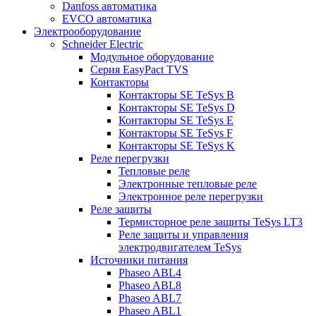
Danfoss автоматика
EVCO автоматика
Электрооборудование
Schneider Electric
Модульное оборудование
Серия EasyPact TVS
Контакторы
Контакторы SE TeSys B
Контакторы SE TeSys D
Контакторы SE TeSys E
Контакторы SE TeSys F
Контакторы SE TeSys K
Реле перегрузки
Тепловые реле
Электронные тепловые реле
Электронное реле перегрузки
Реле защиты
Термисторное реле защиты TeSys LT3
Реле защиты и управления
электродвигателем TeSys
Источники питания
Phaseo ABL4
Phaseo ABL8
Phaseo ABL7
Phaseo ABL1