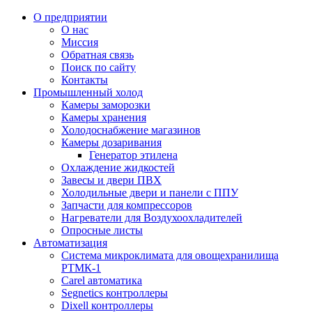
О предприятии
О нас
Миссия
Обратная связь
Поиск по сайту
Контакты
Промышленный холод
Камеры заморозки
Камеры хранения
Холодоснабжение магазинов
Камеры дозаривания
Генератор этилена
Oхлаждениe жидкостей
Завесы и двери ПВХ
Холодильные двери и панели с ППУ
Запчасти для компрессоров
Нагреватели для Воздухоохладителей
Опросные листы
Автоматизация
Система микроклимата для овощехранилища
РТМК-1
Carel автоматика
Segnetics контроллеры
Dixell контроллеры