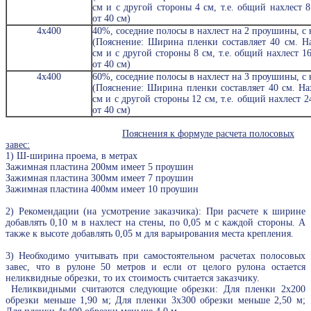
см и с другой стороны 4 см, т.е. общий нахлест 8
от 40 см)
4х400
40%, соседние полосы в нахлест на 2 проушины, с 
(Пояснение: Ширина пленки составляет 40 см. Н
см и с другой стороны 8 см, т.е. общий нахлест 16
от 40 см)
4х400
60%, соседние полосы в нахлест на 3 проушины, с
(Пояснение: Ширина пленки составляет 40 см. На
см и с другой стороны 12 см, т.е. общий нахлест 2
от 40 см)
Пояснения к формуле расчета полосовых
завес:
1) Ш-ширина проема, в метрах
Зажимная пластина 200мм имеет 5 проушин
Зажимная пластина 300мм имеет 7 проушин
Зажимная пластина 400мм имеет 10 проушин
2)
Рекомендации (на усмотрение заказчика): При расчете к ширине
добавлять 0,10 м в нахлест на стены, по 0,05 м с каждой стороны. А
также к высоте добавлять 0,05 м для варьирования места крепления.
3) Необходимо учитывать при самостоятельном расчетах полосовых
завес, что в рулоне 50 метров и если от целого рулона остается
неликвидные обрезки, то их стоимость считается заказчику.
Неликвидными считаются следующие обрезки: Для пленки 2х200
обрезки меньше 1,90 м; Для пленки 3х300 обрезки меньше 2,50 м;