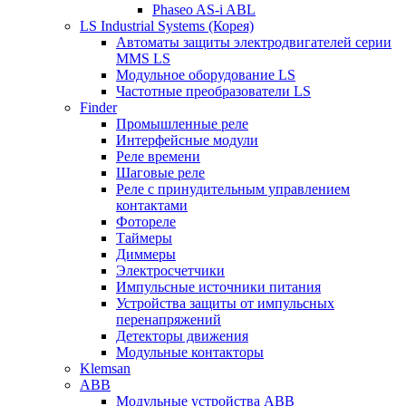
Phaseo AS-i ABL
LS Industrial Systems (Корея)
Автоматы защиты электродвигателей серии
MMS LS
Модульное оборудование LS
Частотные преобразователи LS
Finder
Промышленные реле
Интерфейсные модули
Реле времени
Шаговые реле
Реле с принудительным управлением
контактами
Фотореле
Таймеры
Диммеры
Электросчетчики
Импульсные источники питания
Устройства защиты от импульсных
перенапряжений
Детекторы движения
Модульные контакторы
Klemsan
ABB
Модульные устройства ABB