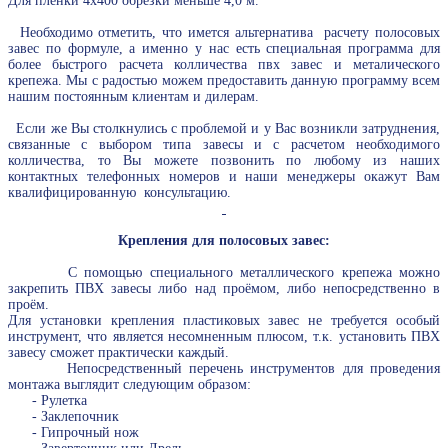
Для пленки 4х400 обрезки меньше 4,0 м.
Необходимо отметить, что имется альтернатива расчету полосовых
завес по формуле, а именно у нас есть специальная программа для
более быстрого расчета колличества пвх завес и металического
крепежа. Мы с радостью можем предоставить данную программу всем
нашим постоянным клиентам и дилерам.
Если же Вы столкнулись с проблемой и у Вас возникли затруднения,
связанные с выбором типа завесы и с расчетом необходимого
колличества, то Вы можете позвонить по любому из наших
контактных телефонных номеров и наши менеджеры окажут Вам
квалифицированную консультацию.
Крепления для полосовых завес:
С помощью специального металлического крепежа можно
закрепить ПВХ завесы либо над проёмом, либо непосредственно в
проём.
Для установки крепления пластиковых завес не требуется особый
инструмент, что является несомненным плюсом, т.к. установить ПВХ
завесу сможет практически каждый.
Непосредственный перечень инструментов для проведения
монтажа выглядит следующим образом:
- Рулетка
- Заклепочник
- Гипрочный нож