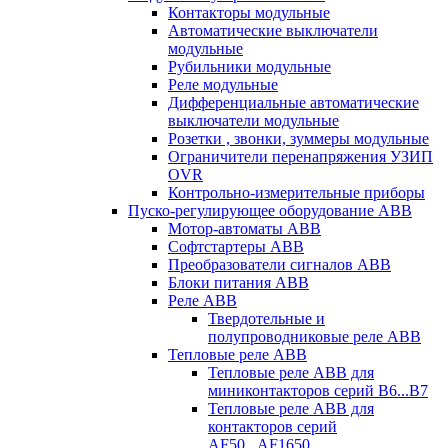
Контакторы модульные
Автоматические выключатели
модульные
Рубильники модульные
Реле модульные
Дифференциальные автоматические
выключатели модульные
Розетки , звонки, зуммеры модульные
Ограничители перенапряжения УЗИП
OVR
Контрольно-измерительные приборы
Пуско-регулирующее оборудование ABB
Мотор-автоматы ABB
Софтстартеры ABB
Преобразователи сигналов ABB
Блоки питания ABB
Реле ABB
Твердотельные и
полупроводниковые реле ABB
Тепловые реле ABB
Тепловые реле ABB для
миниконтакторов серий B6...B7
Тепловые реле ABB для
контакторов серий
AF50...AF1650