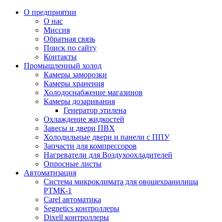
О предприятии
О нас
Миссия
Обратная связь
Поиск по сайту
Контакты
Промышленный холод
Камеры заморозки
Камеры хранения
Холодоснабжение магазинов
Камеры дозаривания
Генератор этилена
Oхлаждениe жидкостей
Завесы и двери ПВХ
Холодильные двери и панели с ППУ
Запчасти для компрессоров
Нагреватели для Воздухоохладителей
Опросные листы
Автоматизация
Система микроклимата для овощехранилища
РТМК-1
Carel автоматика
Segnetics контроллеры
Dixell контроллеры