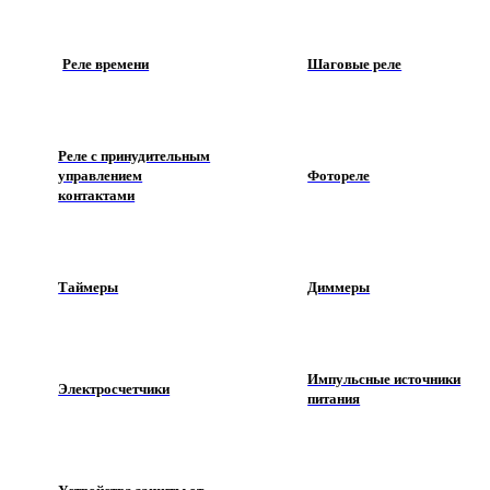
Реле времени
Шаговые реле
Реле с принудительным
управлением
Фотореле
контактами
Таймеры
Диммеры
Импульсные источники
Электросчетчики
питания