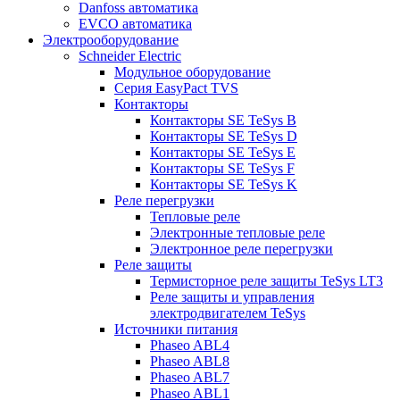
Danfoss автоматика
EVCO автоматика
Электрооборудование
Schneider Electric
Модульное оборудование
Серия EasyPact TVS
Контакторы
Контакторы SE TeSys B
Контакторы SE TeSys D
Контакторы SE TeSys E
Контакторы SE TeSys F
Контакторы SE TeSys K
Реле перегрузки
Тепловые реле
Электронные тепловые реле
Электронное реле перегрузки
Реле защиты
Термисторное реле защиты TeSys LT3
Реле защиты и управления
электродвигателем TeSys
Источники питания
Phaseo ABL4
Phaseo ABL8
Phaseo ABL7
Phaseo ABL1